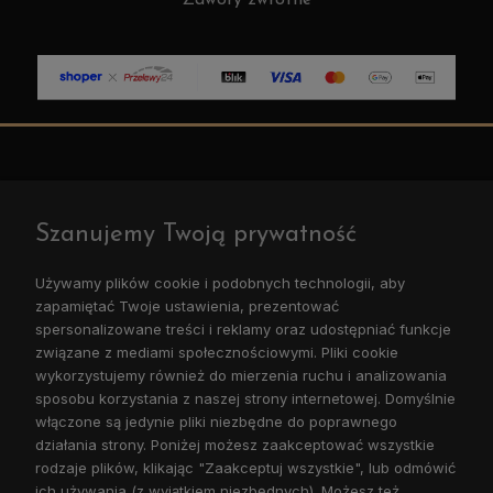
O NAS
Szanujemy Twoją prywatność
POLECANE
Używamy plików cookie i podobnych technologii, aby
zapamiętać Twoje ustawienia, prezentować
OBSŁUGA KLIENTA
spersonalizowane treści i reklamy oraz udostępniać funkcje
związane z mediami społecznościowymi. Pliki cookie
wykorzystujemy również do mierzenia ruchu i analizowania
POMOC
sposobu korzystania z naszej strony internetowej. Domyślnie
włączone są jedynie pliki niezbędne do poprawnego
MOJE KONTO
działania strony. Poniżej możesz zaakceptować wszystkie
rodzaje plików, klikając "Zaakceptuj wszystkie", lub odmówić
ich używania (z wyjątkiem niezbędnych). Możesz też