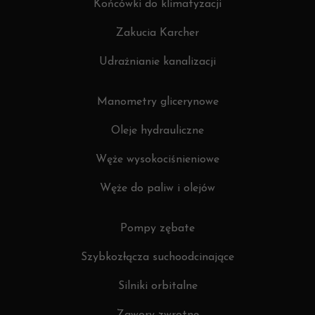
Końcówki do klimatyzacji
Zakucia Karcher
Udrażnianie kanalizacji
Manometry glicerynowe
Oleje hydrauliczne
Węże wysokociśnieniowe
Węże do paliw i olejów
Pompy zębate
Szybkozłącza suchoodcinające
Silniki orbitalne
Zawory zwrotne