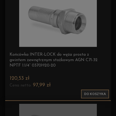
Końcówka INTER-LOCK do węża prosta z
gwintem zewnętrznym stożkowym AGN C71-32
NPTF 1.1/4” 0370H20-20
120,53 zł
97,99 zł
Cena netto:
DO KOSZYKA