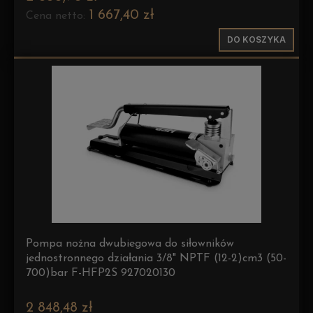
1 667,40 zł
Cena netto:
DO KOSZYKA
Pompa nożna dwubiegowa do siłowników
jednostronnego działania 3/8" NPTF (12-2)cm3 (50-
700)bar F-HFP2S 927020130
2 848,48 zł