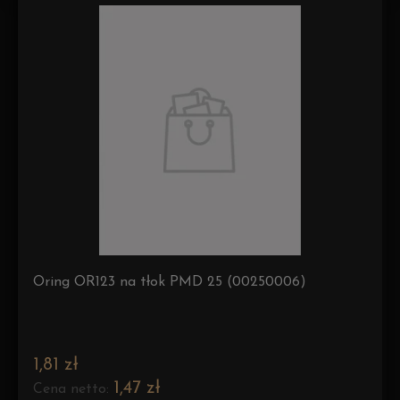
Oring OR123 na tłok PMD 25 (00250006)
1,81 zł
1,47 zł
Cena netto: