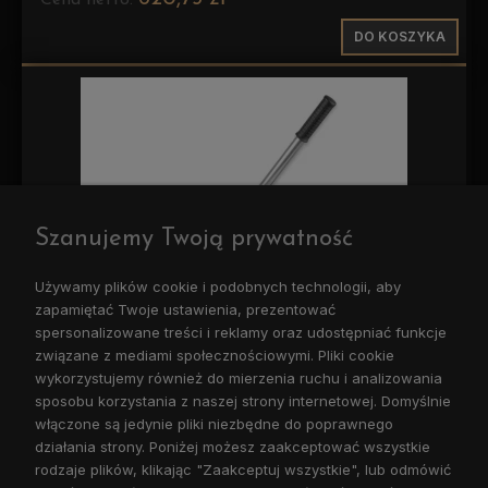
Cena netto:
DO KOSZYKA
Szanujemy Twoją prywatność
Używamy plików cookie i podobnych technologii, aby
zapamiętać Twoje ustawienia, prezentować
spersonalizowane treści i reklamy oraz udostępniać funkcje
związane z mediami społecznościowymi. Pliki cookie
Pompa ręczna bezzbiornikowa pod siłownik
wykorzystujemy również do mierzenia ruchu i analizowania
jednostronnego działania 70cm3 1/2"BSP 200bar
sposobu korzystania z naszej strony internetowej. Domyślnie
bez zaworu i pokrętła rozładowczego PMO 70e-s
włączone są jedynie pliki niezbędne do poprawnego
(6079.0033) + dźwignia
działania strony. Poniżej możesz zaakceptować wszystkie
1 071,90 zł
rodzaje plików, klikając "Zaakceptuj wszystkie", lub odmówić
871,46 zł
Cena netto: