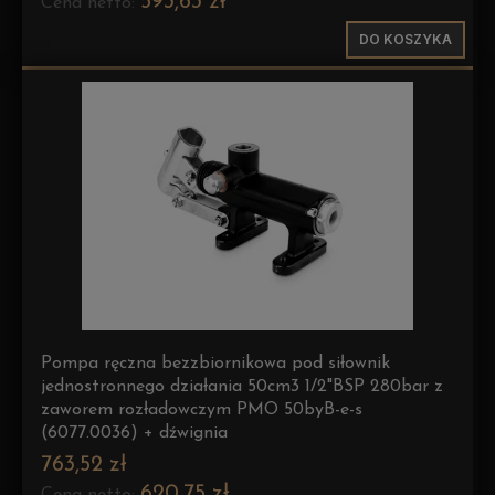
593,63 zł
Cena netto:
DO KOSZYKA
Pompa ręczna bezzbiornikowa pod siłownik
jednostronnego działania 50cm3 1/2"BSP 280bar z
zaworem rozładowczym PMO 50byB-e-s
(6077.0036) + dźwignia
763,52 zł
620,75 zł