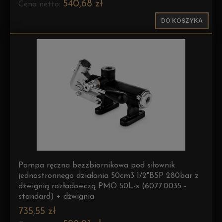
540,68 zł
Cena netto:
DO KOSZYKA
Pompa ręczna bezzbiornikowa pod siłownik
jednostronnego działania 50cm3 1/2"BSP 280bar z
dźwignią rozładowczą PMO 50L-s (6077.0035 -
standard) + dźwignia
735,55 zł