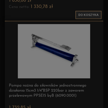
1 636,86 zł
1 330,78 zł
Cena netto:
DO KOSZYKA
Pompa nożna do siłowników jednostronnego
działania 15cm3 1/4"BSP 220bar z zaworem
przelewowym PPSE15 byB (6090.0001)
1 732,85 zł