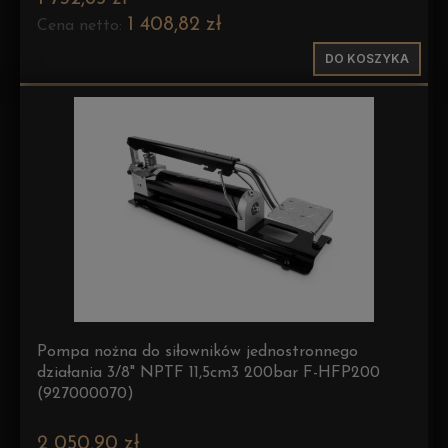
1 408,82 zł
Cena netto:
DO KOSZYKA
Pompa nożna do siłowników jednostronnego
działania 3/8" NPTF 11,5cm3 200bar F-HFP200
(927000070)
2 050,90 zł