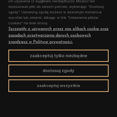
ich używania (z wyjątkiem niezbędnych). Możesz też
dostosować pliki do swoich potrzeb, wybierając "Dostosuj
DO KOSZYKA
zgody". Udzieloną zgodę możesz w dowolnym momencie
wycofać lub zmienić, klikając w link "Ustawienia plików
cookies" na dole strony.
Szczegóły o używanych przez nas plikach cookie oraz
zasadach przetwarzania danych osobowych
znajdziesz w Polityce prywatności.
zaakceptuj tylko niezbędne
dostosuj zgody
Pompa ręczna bezzbiornikowa pod siłownik
zaakceptuj wszystkie
jednostronnego działania 70cm3 1/2"BSP 200bar z
dźwignią rozładowczą PMO 70L-s (6079.0035 -
standard) + dźwignia
1 128,52 zł
917,50 zł
Cena netto: