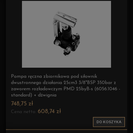
Pompa ręczna zbiornikowa pod siłownik
dwustronnego działania 25cm3 3/8"BSP 350bar z
zaworem rozładowczym PMD 25byB-s (6056.1046 -
standard) + dźwignia
748,75 zł
608,74 zł
Cena netto:
DO KOSZYKA