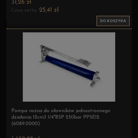
31,26 zł
25,41 zł
Cena netto:
DO KOSZYKA
Pompa nożna do siłowników jednostronnego
działania 12cm3 1/4"BSP 250bar PPSE12
(6089.0000)