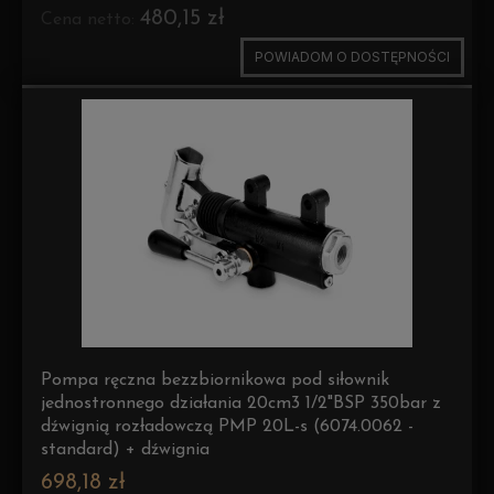
480,15 zł
Cena netto:
POWIADOM O DOSTĘPNOŚCI
Pompa ręczna bezzbiornikowa pod siłownik
jednostronnego działania 20cm3 1/2"BSP 350bar z
dźwignią rozładowczą PMP 20L-s (6074.0062 -
standard) + dźwignia
698,18 zł