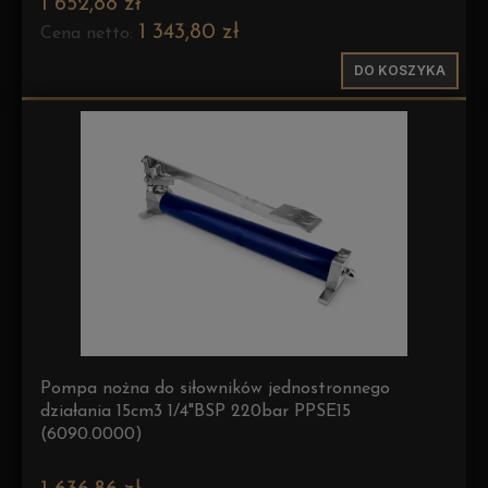
1 652,88 zł
1 343,80 zł
Cena netto:
DO KOSZYKA
Pompa nożna do siłowników jednostronnego
działania 15cm3 1/4"BSP 220bar PPSE15
(6090.0000)