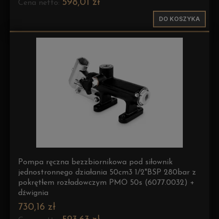
598,01 zł
Cena netto:
DO KOSZYKA
Pompa ręczna bezzbiornikowa pod siłownik
jednostronnego działania 50cm3 1/2"BSP 280bar z
pokrętłem rozładowczym PMO 50s (6077.0032) +
dźwignia
730,16 zł