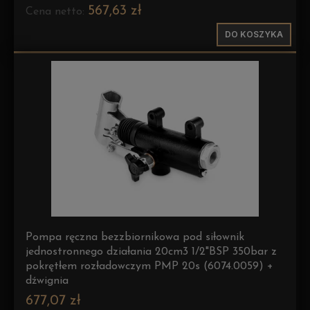
567,63 zł
Cena netto:
DO KOSZYKA
Pompa ręczna bezzbiornikowa pod siłownik
jednostronnego działania 20cm3 1/2"BSP 350bar z
pokrętłem rozładowczym PMP 20s (6074.0059) +
dźwignia
677,07 zł