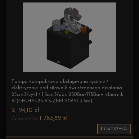
Pompa kompaktowa obsługiwana ręcznie /
elektrycznie pod siłownik dwustronnego działania
25cm.3/cykl / 1,5cm.3/obr. 250Bar/175Bar+ zbiornik
6l.(GH-HPI-25-VS-ZNB-S06ST-1,5cc)
2 194,10 zł
1 783,82 zł
Cena netto:
DO KOSZYKA