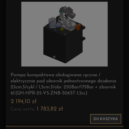
Pompa kompaktowa obsługiwana ręcznie /
elektrycznie pod siłownik jednostronnego działania
25cm.3/cykl / 1,5cm.3/obr. 250Bar/175Bar + zbiornik
6l.(GH-HPR-25-VS-ZNB-S06ST-1,5cc)
2 194,10 zł
1 783,82 zł
Cena netto:
DO KOSZYKA