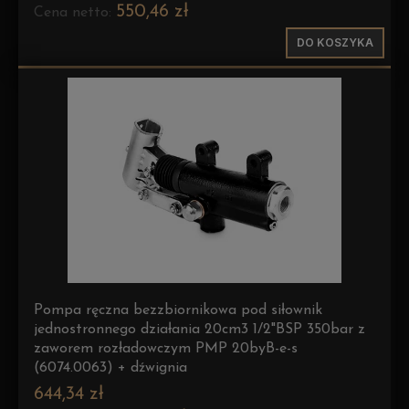
550,46 zł
Cena netto:
DO KOSZYKA
Pompa ręczna bezzbiornikowa pod siłownik
jednostronnego działania 20cm3 1/2"BSP 350bar z
zaworem rozładowczym PMP 20byB-e-s
(6074.0063) + dźwignia
644,34 zł