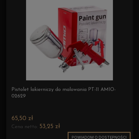
Pistolet lakierniczy do malowania PT-11 AMIO-
02629
65,50 zł
53,25 zł
Cena netto:
POWIADOM O DOSTĘPNOŚCI