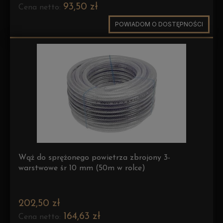
93,50 zł
Cena netto:
POWIADOM O DOSTĘPNOŚCI
Wąż do sprężonego powietrza zbrojony 3-
warstwowe śr 10 mm (50m w rolce)
202,50 zł
164,63 zł
Cena netto: