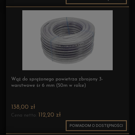
Wąż do sprężonego powietrza zbrojony 3-
warstwowe śr 6 mm (50m w rolce)
138,00 zł
112,20 zł
Cena netto:
POWIADOM O DOSTĘPNOŚCI