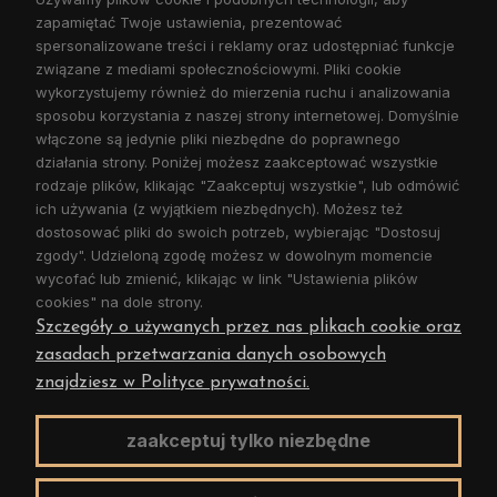
zapamiętać Twoje ustawienia, prezentować
OBSŁUGA KLIENTA
spersonalizowane treści i reklamy oraz udostępniać funkcje
związane z mediami społecznościowymi. Pliki cookie
wykorzystujemy również do mierzenia ruchu i analizowania
POMOC
sposobu korzystania z naszej strony internetowej. Domyślnie
włączone są jedynie pliki niezbędne do poprawnego
MOJE KONTO
działania strony. Poniżej możesz zaakceptować wszystkie
rodzaje plików, klikając "Zaakceptuj wszystkie", lub odmówić
ich używania (z wyjątkiem niezbędnych). Możesz też
dostosować pliki do swoich potrzeb, wybierając "Dostosuj
zgody". Udzieloną zgodę możesz w dowolnym momencie
wycofać lub zmienić, klikając w link "Ustawienia plików
cookies" na dole strony.
Szczegóły o używanych przez nas plikach cookie oraz
zasadach przetwarzania danych osobowych
znajdziesz w Polityce prywatności.
ABcenter Zakuwanie Węży
ul. ks. Doktora Antoniego Korczoka 18
zaakceptuj tylko niezbędne
41-806 Zabrze
Tel: 696 482 090