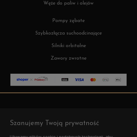
Węże do paliw i olejów
Pompy zębate
Szybkozłącza suchoodcinające
Silniki orbitalne
Zawory zwrotne
O NAS
Szanujemy Twoją prywatność
POLECANE
Używamy plików cookie i podobnych technologii, aby