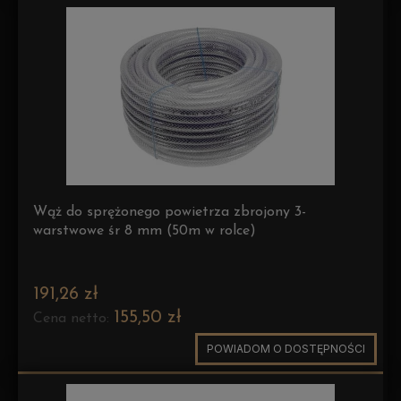
Wąż do sprężonego powietrza zbrojony 3-
warstwowe śr 8 mm (50m w rolce)
191,26 zł
155,50 zł
Cena netto:
POWIADOM O DOSTĘPNOŚCI