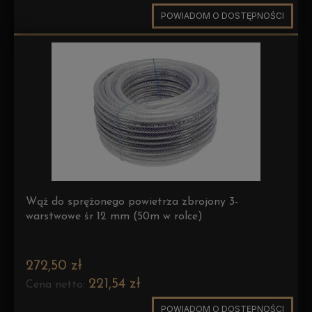
POWIADOM O DOSTĘPNOŚCI
Wąż do sprężonego powietrza zbrojony 3-
warstwowe śr 12 mm (50m w rolce)
272,50 zł
221,54 zł
Cena netto:
POWIADOM O DOSTĘPNOŚCI